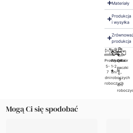
Materiały
Produkcja
i wysyłka
Zrównowa
produkcja
Produkcja
Wysyłka
Odbiór
5-
1-2
paczki
7
dni
6-
dni
roboczych
9
roboczych
dni
roboczy
Mogą Ci się spodobać