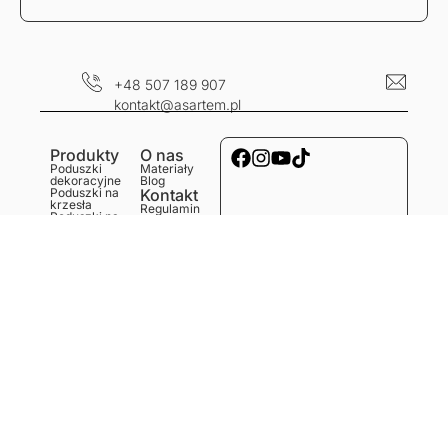
+48 507 189 907
kontakt@asartem.pl
Produkty
O nas
Poduszki
Materiały
dekoracyjne
Blog
Poduszki na
Kontakt
krzesła
Regulamin
Poduszki na
Dostawa i
ławkę
koszty
Poduszki na
Polityka
podłogę
prywatności
Obrusy
Zwroty i
Bieżniki
reklamacje
Podkładki
Serwetki
Ręczniki
kuchenne