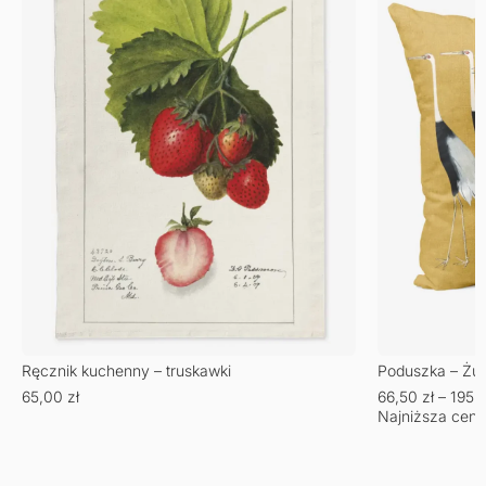
Ręcznik kuchenny – truskawki
Poduszka – Żu
65,00
zł
66,50
zł
–
195,
Najniższa cena