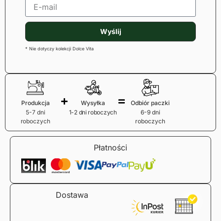
Wyślij
* Nie dotyczy kolekcji Dolce Vita
Produkcja
Wysyłka
Odbiór paczki
5-7 dni
1-2 dni roboczych
6-9 dni
roboczych
roboczych
Płatności
Dostawa