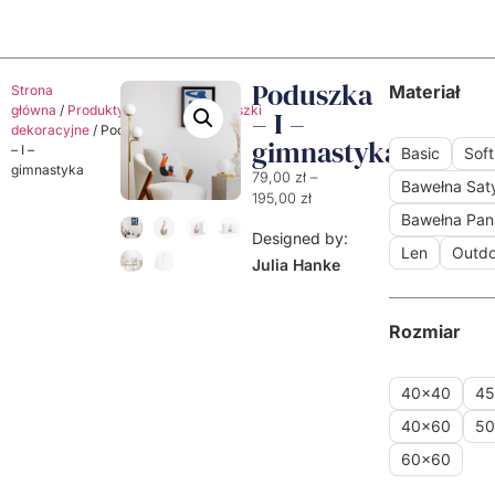
Poduszka
Materiał
Strona
główna
/
Produkty
/
Poduszki
/
Poduszki
– I –
dekoracyjne
/ Poduszka
gimnastyka
– I –
Basic
Soft
gimnastyka
79,00
zł
–
Bawełna Sa
195,00
zł
Bawełna Pa
Designed by:
Len
Outdo
Julia Hanke
Rozmiar
40x40
4
40x60
5
60x60