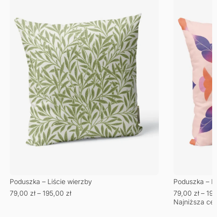
Poduszka – Liście wierzby
Poduszka – No
79,00
zł
–
195,00
zł
79,00
zł
–
19
Najniższa cen