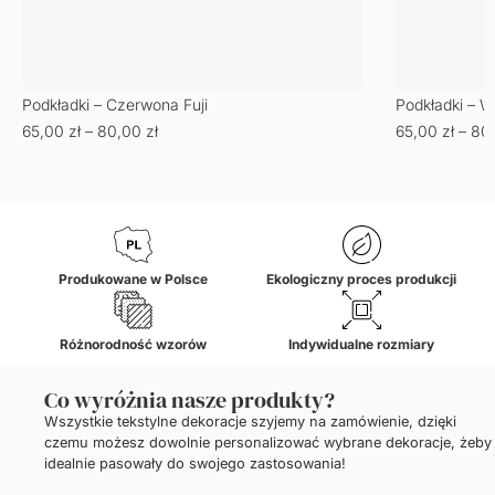
Podkładki – Czerwona Fuji
Podkładki – W
65,00
zł
–
80,00
zł
65,00
zł
–
80
Produkowane w Polsce
Ekologiczny proces produkcji
Różnorodność wzorów
Indywidualne rozmiary
Co wyróżnia nasze produkty?
Wszystkie tekstylne dekoracje szyjemy na zamówienie, dzięki
czemu możesz dowolnie personalizować wybrane dekoracje, żeby
idealnie pasowały do swojego zastosowania!