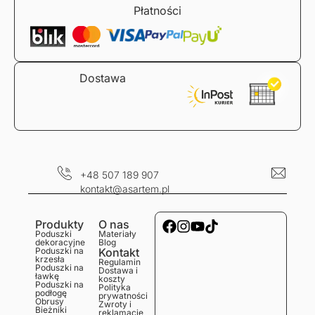
Dostawa
+48 507 189 907
kontakt@asartem.pl
Produkty
O nas
Poduszki
Materiały
dekoracyjne
Blog
Poduszki na
Kontakt
krzesła
Regulamin
Poduszki na
Dostawa i
ławkę
koszty
Poduszki na
Polityka
podłogę
prywatności
Obrusy
Zwroty i
Bieżniki
reklamacje
Podkładki
Serwetki