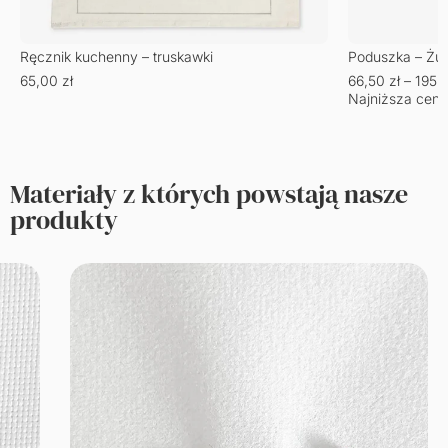
Ręcznik kuchenny – truskawki
Poduszka – Żu
65,00
zł
66,50
zł
–
195,
Najniższa cena
Materiały z których powstają nasze
produkty