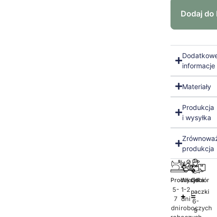
Dodaj do
Dodatkow
informacje
Materiały
Produkcja
i wysyłka
Zrównowa
produkcja
Produkcja
Wysyłka
Odbiór
5-
1-2
paczki
7
dni
6-
dni
roboczych
9
roboczych
dni