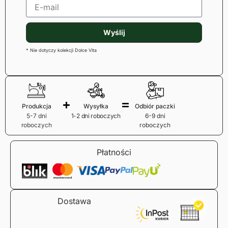
Wyślij
* Nie dotyczy kolekcji Dolce Vita
Produkcja
Wysyłka
Odbiór paczki
5-7 dni
1-2 dni roboczych
6-9 dni
roboczych
roboczych
Płatności
Dostawa