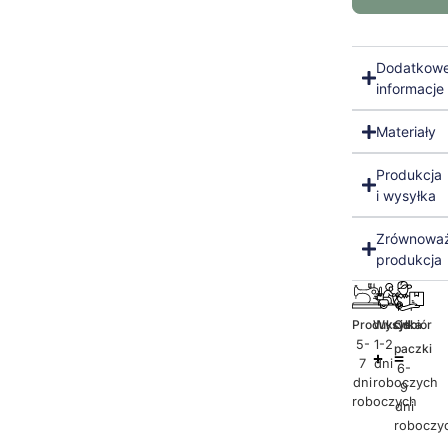
Dodatkow
informacje
Materiały
Produkcja
i wysyłka
Zrównowa
produkcja
Produkcja
Wysyłka
Odbiór
5-
1-2
paczki
7
dni
6-
dni
roboczych
9
roboczych
dni
roboczy