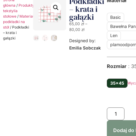
Podkładki
Materiał
główna
/
Produkty
/
Dekoracyjne
– krata i
tekstylia
gałązki
stołowe
/
Materiałowe
Basic
podkładki na
65,00
zł
–
Bawełna Pa
stół
/ Podkładki
80,00
zł
– krata i
Len
gałązki
Designed by:
plamoodpor
Emilia Sobczak
Rozmiar
3
35x45
Wyc
Dodaj do