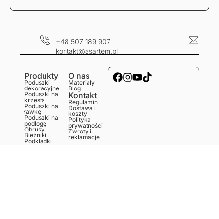
+48 507 189 907
kontakt@asartem.pl
Produkty
O nas
Poduszki
Materiały
dekoracyjne
Blog
Poduszki na
Kontakt
krzesła
Regulamin
Poduszki na
Dostawa i
ławkę
koszty
Poduszki na
Polityka
podłogę
prywatności
Obrusy
Zwroty i
Bieżniki
reklamacje
Podkładki
Serwetki
Ręczniki
kuchenne