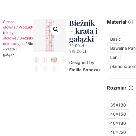
Bieżnik
Materiał
Strona
główna
/
Produkty
/
Dekoracyjne
– krata i
tekstylia
gałązki
stołowe
/
Bieżniki
Basic
dekoracyjne
/ Bieżnik
79,00
zł
–
Bawełna Pa
– krata i
219,00
zł
gałązki
Len
Designed by:
plamoodpor
Emilia Sobczak
Rozmiar
35x130
40x150
40x180
40x220