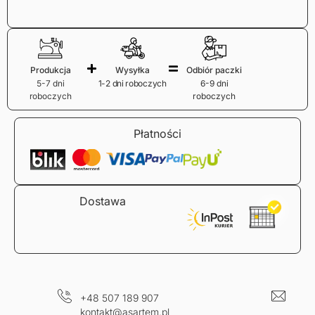
Produkcja
Wysyłka
Odbiór paczki
5-7 dni
1-2 dni roboczych
6-9 dni
roboczych
roboczych
Płatności
Dostawa
+48 507 189 907
kontakt@asartem.pl