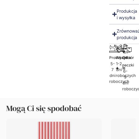
Produkcja
i wysyłka
Zrównowa
produkcja
Produkcja
Wysyłka
Odbiór
5-
1-2
paczki
7
dni
6-
dni
roboczych
9
roboczych
dni
roboczy
Mogą Ci się spodobać