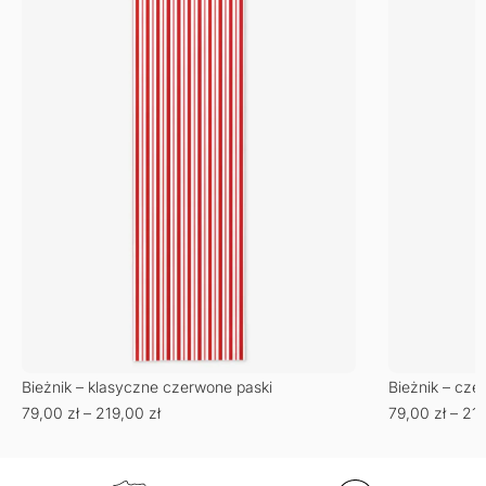
Bieżnik – klasyczne czerwone paski
Bieżnik – cze
79,00
zł
–
219,00
zł
79,00
zł
–
21