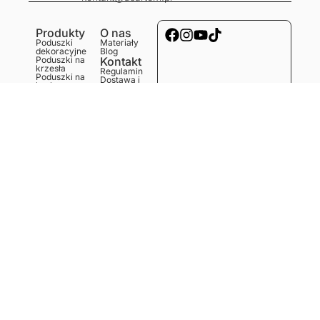
Produkty
O nas
Poduszki
Materiały
dekoracyjne
Blog
Poduszki na
Kontakt
krzesła
Regulamin
Poduszki na
Dostawa i
ławkę
koszty
Poduszki na
Polityka
podłogę
prywatności
Obrusy
Zwroty i
Bieżniki
reklamacje
Podkładki
Serwetki
Ręczniki
kuchenne