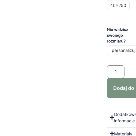
40x250
Nie widzisz
swojego
rozmiaru?
personalizuj
Dodaj do
Dodatkow
informacje
Materiały