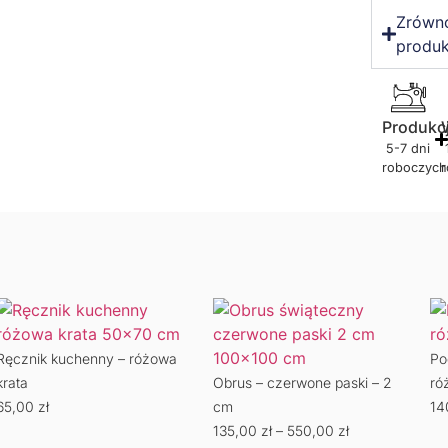
Zrówn
produk
Produkc
5-7 dni
roboczych
Ręcznik kuchenny – różowa
Po
krata
Obrus – czerwone paski – 2
ró
65,00
zł
cm
14
135,00
zł
–
550,00
zł