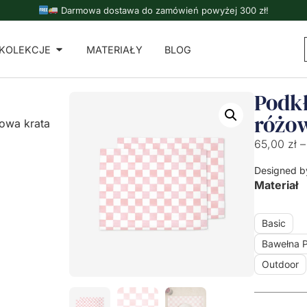
Darmowa dostawa do zamówień powyżej 300 zł!
KOLEKCJE
MATERIAŁY
BLOG
Podkł
różo
żowa krata
65,00
zł
–
Designed b
Materiał
Basic
Bawełna 
Outdoor