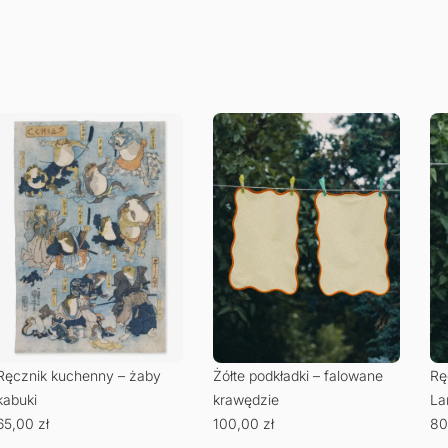
Ręcznik kuchenny – żaby
Żółte podkładki – falowane
Rę
kabuki
krawędzie
La
65,00
zł
100,00
zł
80