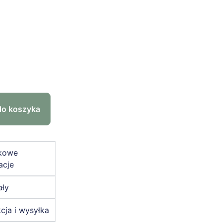
do koszyka
kowe
acje
ały
cja i wysyłka