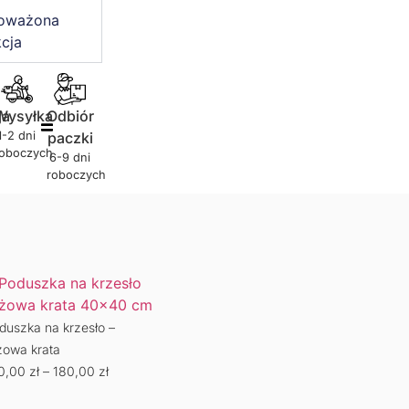
oważona
cja
ja
Wysyłka
Odbiór
1-2 dni
paczki
roboczych
6-9 dni
roboczych
duszka na krzesło –
Serwetki – różowa krata
Podk
żowa krata
65,00
zł
–
80,00
zł
65,
0,00
zł
–
180,00
zł