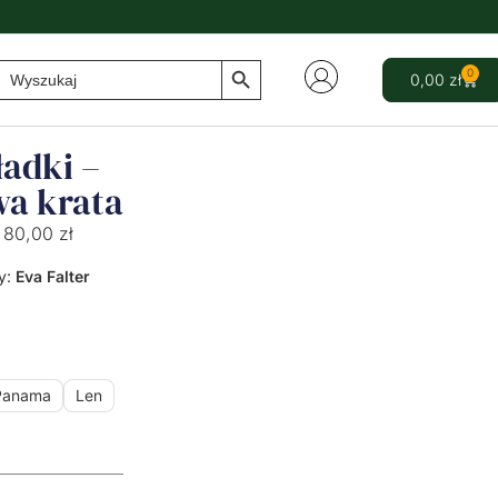
Search Button
Search
0
0,00
zł
for:
adki –
wa krata
80,00
zł
y:
Eva Falter
Panama
Len