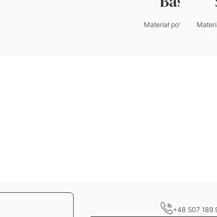
Basic
Materiał poliestrowy o
Materi
klasycznym splocie.
któr
Wytrzymały i odporny n
przypo
zagniecenia.
welur. C
w
Gramatura: 220g/m2
je
wy
Grama
+48 507 189 