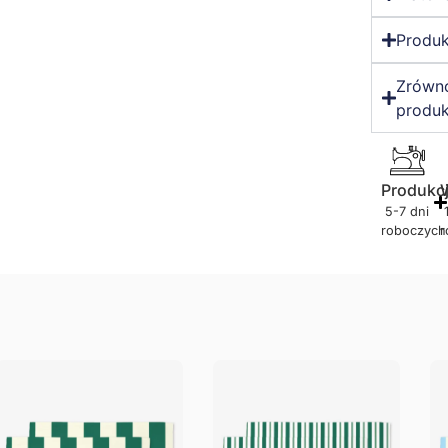
Produk
Zrówn
produk
Produkc
5-7 dni
roboczych
r