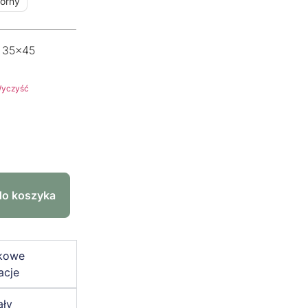
orny
35x45
yczyść
do koszyka
kowe
acje
ały