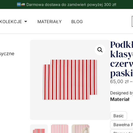
Darmowa dostawa do zamówień powyżej 300 zł!
KOLEKCJE
MATERIAŁY
BLOG
Podkł
klas
syczne
czer
pask
65,00
zł
–
Designed b
Materiał
Basic
Bawełna 