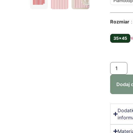
Plamoodp
Rozmiar
35x45
W
Dodaj 
Dodat
inform
Materi