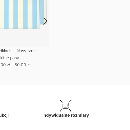
dkładki – klasyczne
Podkładki – Kokardka –
Podk
ękitne pasy
czerwone paski
zielo
,00
zł
–
80,00
zł
65,00
zł
–
80,00
zł
65,
ukcji
Indywidualne rozmiary