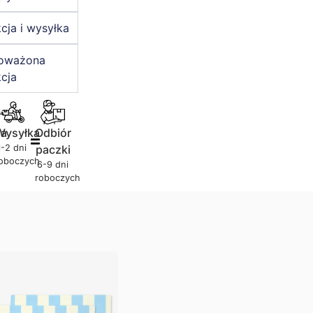
cja i wysyłka
oważona
cja
ja
Wysyłka
Odbiór
1-2 dni
paczki
oboczych
6-9 dni
roboczych