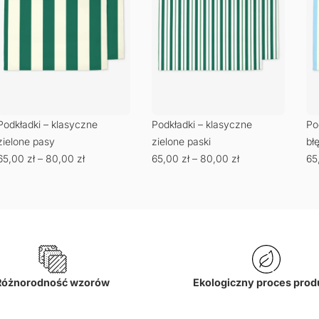
Podkładki – klasyczne
Podkładki – klasyczne
Po
zielone pasy
zielone paski
bł
65,00
zł
–
80,00
zł
65,00
zł
–
80,00
zł
65
Różnorodność wzorów
Ekologiczny proces prod