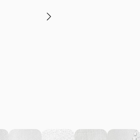
Poduszka na krzesło – klasyczne czerw
140,00
zł
–
180,00
zł