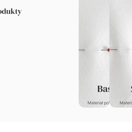
rodukty
Basic
Materiał poliestrowy o
Materi
klasycznym splocie.
któr
Wytrzymały i odporny n
przypo
zagniecenia.
welur. C
w
Gramatura: 220g/m2