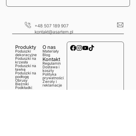
+48 507 189 907
kontakt@asartem.pl
Produkty
O nas
Poduszki
Materiały
dekoracyjne
Blog
Poduszki na
Kontakt
krzesła
Regulamin
Poduszki na
Dostawa i
ławkę
koszty
Poduszki na
Polityka
podłogę
prywatności
Obrusy
Zwroty i
Bieżniki
reklamacje
Podkładki
Serwetki
Ręczniki
kuchenne