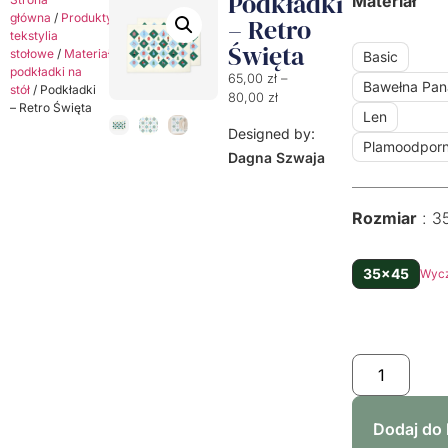
Podkładki
Materiał
główna
/
Produkty
/
Dekoracyjne
– Retro
tekstylia
Święta
stołowe
/
Materiałowe
Basic
podkładki na
65,00
zł
–
Bawełna Pa
stół
/ Podkładki
80,00
zł
– Retro Święta
Len
Designed by:
Plamoodpor
Dagna Szwaja
Rozmiar
3
35x45
Wyc
Dodaj do