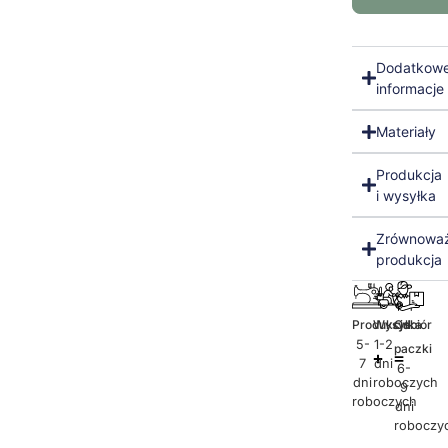
Dodatkow
informacje
Materiały
Produkcja
i wysyłka
Zrównowa
produkcja
Produkcja
Wysyłka
Odbiór
5-
1-2
paczki
7
dni
6-
dni
roboczych
9
roboczych
dni
roboczy