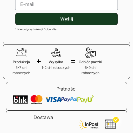
Wyślij
* Nie dotyczy kolekcji Dolce Vita
Produkcja
Wysyłka
Odbiór paczki
5-7 dni
1-2 dni roboczych
6-9 dni
roboczych
roboczych
Płatności
Dostawa