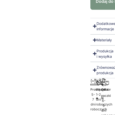
Dodaj do
Dodatkow
informacje
Materiały
Produkcja
i wysyłka
Zrównowa
produkcja
Produkcja
Wysyłka
Odbiór
5-
1-2
paczki
7
dni
6-
dni
roboczych
9
roboczych
dni