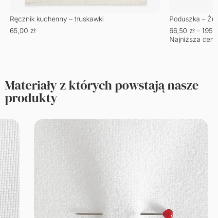
Ręcznik kuchenny – truskawki
Poduszka – Żu
65,00
zł
66,50
zł
–
195,
Najniższa cena
Materiały z których powstają nasze
produkty