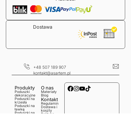
Dostawa
+48 507 189 907
kontakt@asartem.pl
Produkty
O nas
Poduszki
Materiały
dekoracyjne
Blog
Poduszki na
Kontakt
krzesła
Regulamin
Poduszki na
Dostawa i
ławkę
koszty
Poduszki na
Polityka
podłogę
prywatności
Obrusy
Zwroty i
Bieżniki
reklamacje
Podkładki
Serwetki