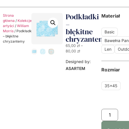
Podkładki
Materiał
Strona
główna
/
Kolekcje
/
Klasyczni
–
artyści
/
William
błękitne
Morris
/ Podkładki
Basic
– błękitne
chryzantemy
Bawełna Pa
chryzantemy
65,00
zł
–
Len
Outdo
80,00
zł
Designed by:
ASARTEM
Rozmiar
35x45