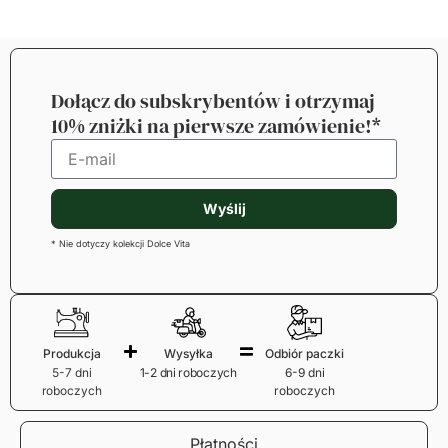
Dołącz do subskrybentów i otrzymaj
10% zniżki na pierwsze zamówienie!*
Wyślij
* Nie dotyczy kolekcji Dolce Vita
Produkcja
Wysyłka
Odbiór paczki
5-7 dni
1-2 dni roboczych
6-9 dni
roboczych
roboczych
Płatności