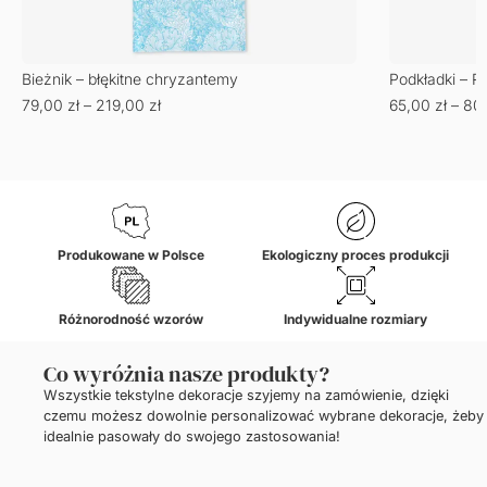
Bieżnik – błękitne chryzantemy
Podkładki – 
79,00
zł
–
219,00
zł
65,00
zł
–
80
Produkowane w Polsce
Ekologiczny proces produkcji
Różnorodność wzorów
Indywidualne rozmiary
Co wyróżnia nasze produkty?
Wszystkie tekstylne dekoracje szyjemy na zamówienie, dzięki
czemu możesz dowolnie personalizować wybrane dekoracje, żeby
idealnie pasowały do swojego zastosowania!