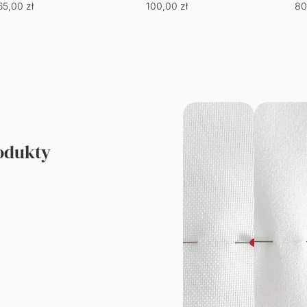
65,00
zł
100,00
zł
80
rodukty