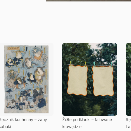
Ręcznik kuchenny – żaby
Żółte podkładki – falowane
Rę
kabuki
krawędzie
La