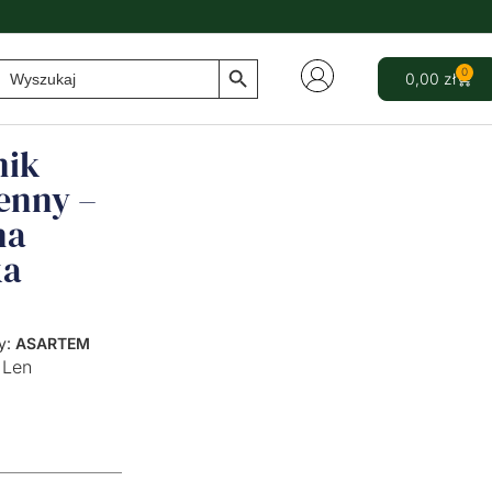
Search Button
Search
0
0,00
zł
for:
nik
enny –
na
ka
y:
ASARTEM
Len