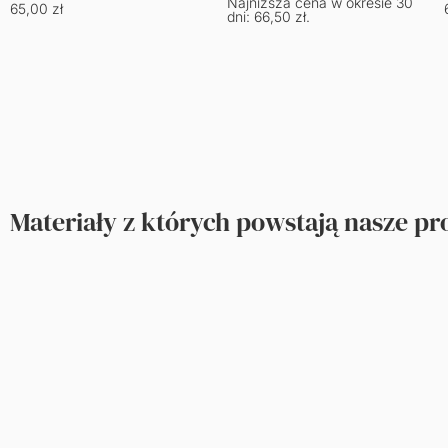
Najniższa cena w okresie 30
65,00
zł
dni:
66,50
zł
.
Materiały z których powstają nasze p