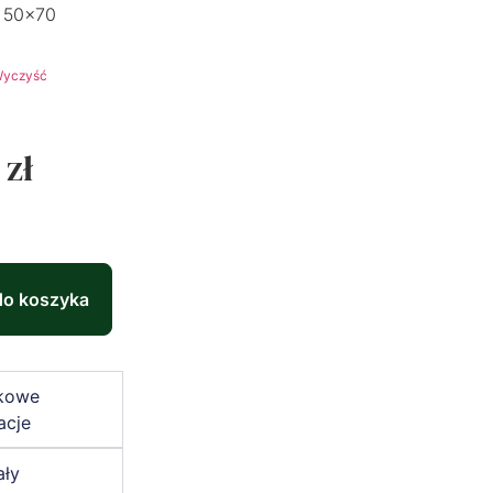
50x70
yczyść
0
zł
do koszyka
kowe
acje
ały