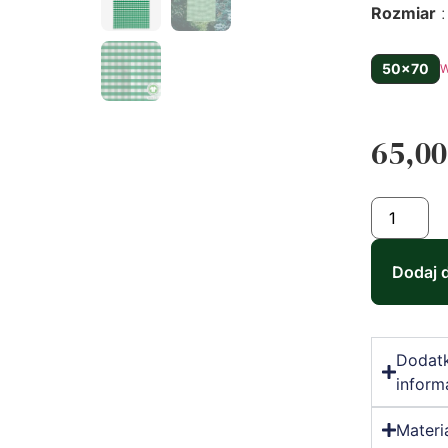
Rozmiar
50x70
W
65,0
Dodaj 
Dodat
inform
Materi