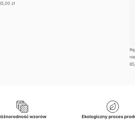
65,00
zł
Rę
ni
65
Różnorodność wzorów
Ekologiczny proces prod