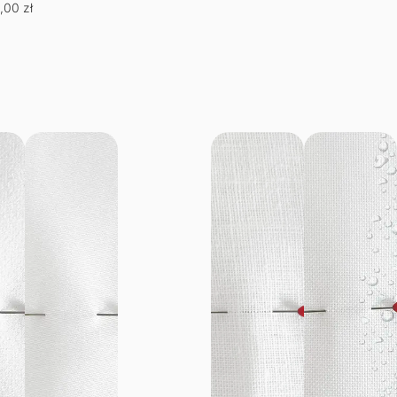
Najniższa cena w okresie 30
,00
zł
dni:
66,50
zł
.