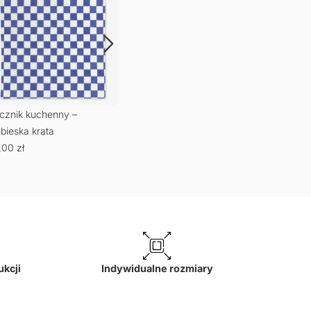
et Singes
65,00
zł
cznik kuchenny –
Ręcz
ebieska krata
pask
,00
zł
65,
ukcji
Indywidualne rozmiary