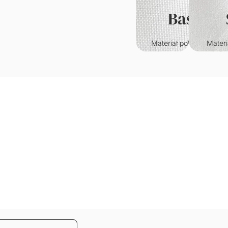
Basic
Materiał poliestrowy o
Materi
klasycznym splocie.
któr
Wytrzymały i odporny n
przypo
zagniecenia.
welur. C
w
Gramatura: 220g/m2
je
wy
Grama