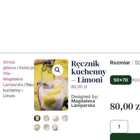
Ręcznik
Rozmiar
5
Strona
główna
/
Kolekcje
/
Dolce
kuchenny
Vita -
– Limoni
Magdalena
50x70
Wyc
Lamparska
/ Ręcznik
80,00
zł
kuchenny –
Limoni
Designed by:
Magdalena
80,00
z
Lamparska