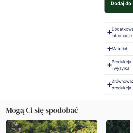
Dodaj do
Dodatkow
informacje
Materiał
Produkcja
i wysyłka
Zrównowa
produkcja
Mogą Ci się spodobać