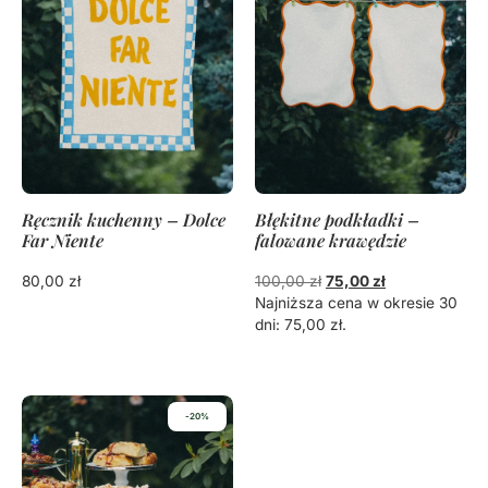
Ręcznik kuchenny – Dolce
Błękitne podkładki –
Far Niente
falowane krawędzie
80,00
zł
100,00
zł
75,00
zł
Najniższa cena w okresie 30
dni:
75,00
zł
.
-20%