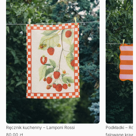
Ręcznik kuchenny – Lamponi Rossi
Podkładki – R
80,00
zł
falowane kraw