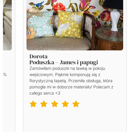
Kamila
Poduszka – Egzotyczne owoce
Zamówiliśmy komplet dekoracji z kolekcji
Williama Morrisa i jesteśmy zachwyceni.
a
Poduszki, bieżnik i podkładki tworzą śliczny
 z
zestaw.