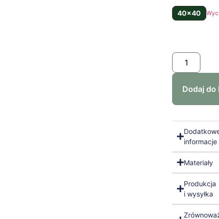
40x40
Wyc
Dodaj do
Dodatkow
informacje
Materiały
Produkcja
i wysyłka
Zrównowa