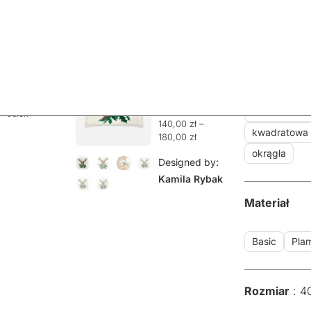
Poduszka
Wariant
Strona
główna
/
Produkty
/
Poduszki
/
Ozdobne
na
poduszki na
krzesło –
krzesła
/ Poduszka
kwadratowa
na krzesło –
Jeleń
kwadratowa 
Jeleń
140,00
zł
–
kwadratowa
180,00
zł
okrągła
Designed by:
Kamila Rybak
Materiał
Basic
Pla
Rozmiar
4