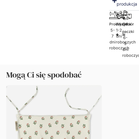
produkcja
Produkcja
Wysyłka
Odbiór
5-
1-2
paczki
7
dni
6-
dni
roboczych
9
roboczych
dni
roboczy
Mogą Ci się spodobać