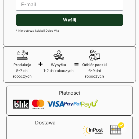
Wyślij
* Nie dotyczy kolekcji Dolce Vita
Produkcja
Wysyłka
Odbiór paczki
5-7 dni
1-2 dni roboczych
6-9 dni
roboczych
roboczych
Płatności
Dostawa