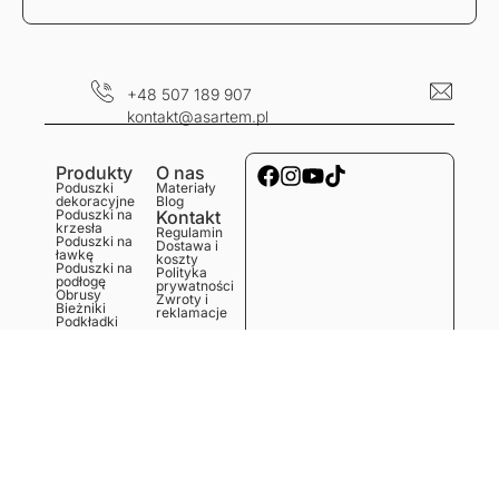
+48 507 189 907
kontakt@asartem.pl
Produkty
O nas
Poduszki
Materiały
dekoracyjne
Blog
Poduszki na
Kontakt
krzesła
Regulamin
Poduszki na
Dostawa i
ławkę
koszty
Poduszki na
Polityka
podłogę
prywatności
Obrusy
Zwroty i
Bieżniki
reklamacje
Podkładki
Serwetki
Ręczniki
kuchenne