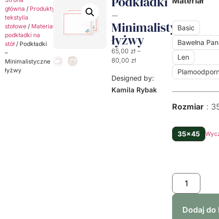
Podkładki
Materiał
główna
/
Produkty
/
Dekoracyjne
–
tekstylia
Minimalistyczne
stołowe
/
Materiałowe
Basic
podkładki na
łyżwy
Bawełna Pa
stół
/ Podkładki
65,00
zł
–
–
Len
80,00
zł
Minimalistyczne
łyżwy
Plamoodpor
Designed by:
Kamila Rybak
Rozmiar
3
35x45
Wyc
Dodaj do