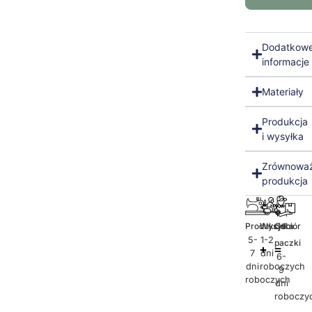
Dodatkow
informacje
Materiały
Produkcja
i wysyłka
Zrównowa
produkcja
Produkcja
Wysyłka
Odbiór
5-
1-2
paczki
7
dni
6-
dni
roboczych
9
roboczych
dni
roboczy