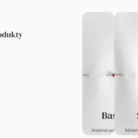
rodukty
Basic
Materiał poliestrowy o
Materi
klasycznym splocie.
któr