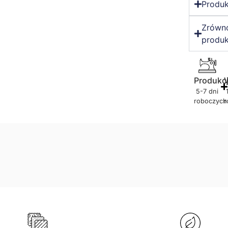
Produk
Zrówn
produk
Produkc
5-7 dni
roboczych
r