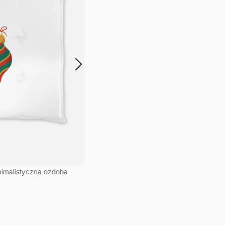
nimalistyczna ozdoba
Serwetki – Jeleń
65,00
zł
–
80,00
zł