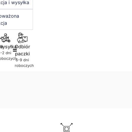
cja i wysyłka
oważona
cja
ja
Wysyłka
Odbiór
1-2 dni
paczki
oboczych
6-9 dni
roboczych