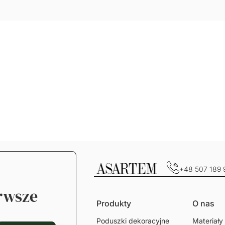
Wytrzymały i odporny n
przypo
zagniecenia.
welur. C
w
Gramatura: 220g/m2
je
wy
Grama
+48 507 189 
erwsze
Produkty
O nas
Poduszki dekoracyjne
Materiały