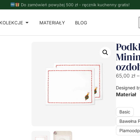
Do zamówień powyżej 500 zł - ręcznik kuchenny gratis!
KOLEKCJE
MATERIAŁY
BLOG
Podkł
Mini
ozdo
65,00
zł
–
Designed b
Materiał
Basic
Bawełna 
Plamoodp