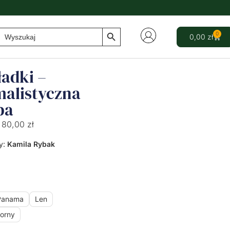
Search Button
Search
0
0,00
zł
for:
adki –
malistyczna
ba
80,00
zł
y:
Kamila Rybak
Panama
Len
orny