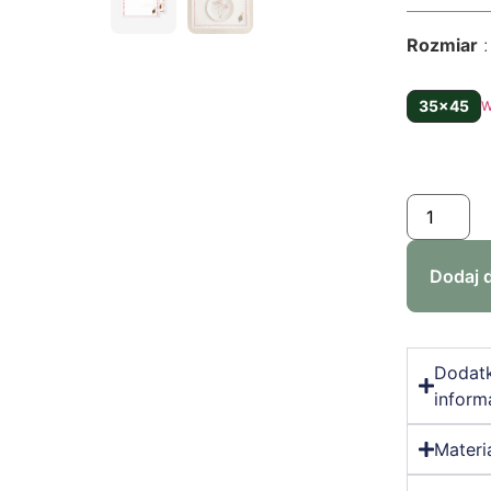
Rozmiar
35x45
W
Dodaj 
Dodat
inform
Materi