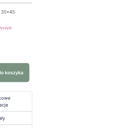
35x45
yczyść
do koszyka
kowe
acje
ały