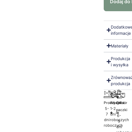
Dodaj do
Dodatkow
informacje
Materiały
Produkcja
i wysyłka
Zrównowa
produkcja
Produkcja
Wysyłka
Odbiór
5-
1-2
paczki
7
dni
6-
dni
roboczych
9
roboczych
dni