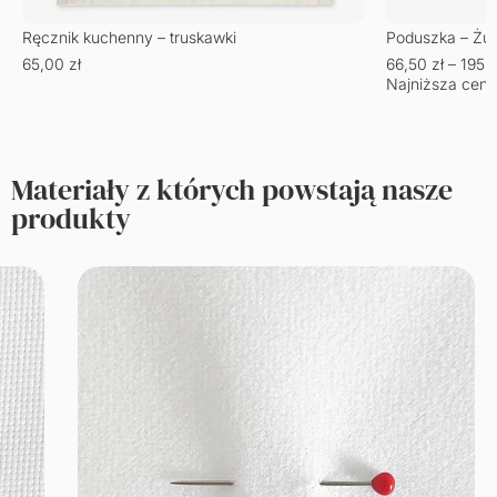
Ręcznik kuchenny – truskawki
Poduszka – Żu
65,00
zł
66,50
zł
–
195,
Najniższa cena
Materiały z których powstają nasze
produkty