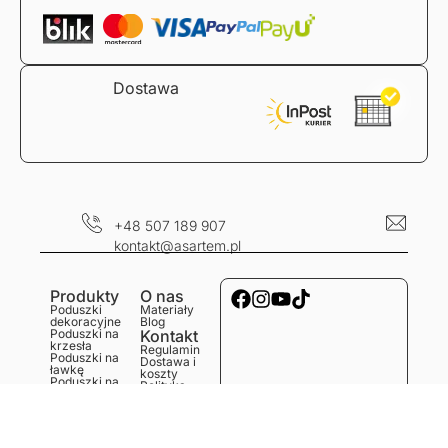
Dostawa
+48 507 189 907
kontakt@asartem.pl
Produkty
O nas
Poduszki
Materiały
dekoracyjne
Blog
Poduszki na
Kontakt
krzesła
Regulamin
Poduszki na
Dostawa i
ławkę
koszty
Poduszki na
Polityka
podłogę
prywatności
Obrusy
Zwroty i
Bieżniki
reklamacje
Podkładki
Serwetki