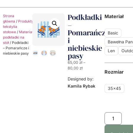
Podkładki
Materiał
Strona
główna
/
Produkty
/
Dekoracyjne
–
tekstylia
Pomarańcze
stołowe
/
Materiałowe
Basic
podkładki na
i
Bawełna Pa
stół
/ Podkładki
niebieskie
– Pomarańcze i
Len
Outdo
pasy
niebieskie pasy
65,00
zł
–
80,00
zł
Rozmiar
Designed by:
Kamila Rybak
35x45