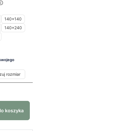
140x140
140x240
 swojego
zuj rozmiar
do koszyka