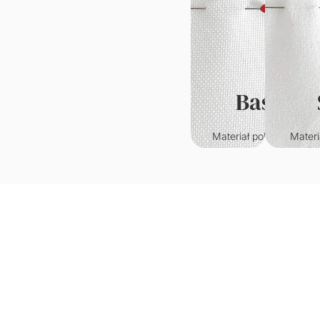
Basic
Materiał poliestrowy o
Materi
klasycznym splocie.
któr
Wytrzymały i odporny n
przypo
zagniecenia.
welur. C
w
Gramatura: 220g/m2
je
wy
Grama