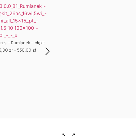
rus – Rumianek – błękit
Obru
5,00
zł
–
550,00
zł
135,
Obrus – Rumianek – róż
135,00
zł
–
550,00
zł