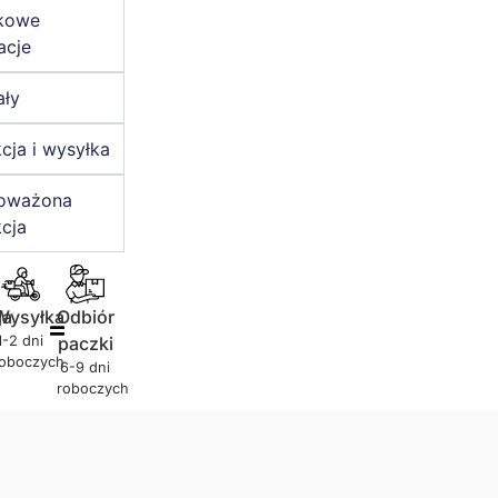
kowe
acje
ały
cja i wysyłka
oważona
cja
ja
Wysyłka
Odbiór
1-2 dni
paczki
roboczych
6-9 dni
roboczych