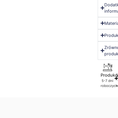
Dodat
inform
Materi
Produk
Zrówn
produk
Produkc
5-7 dni
roboczych