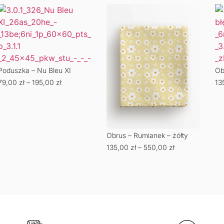
Poduszka – Nu Bleu XI
Ob
79,00
zł
–
195,00
zł
13
Obrus – Rumianek – żółty
135,00
zł
–
550,00
zł