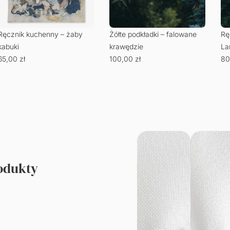
Ręcznik kuchenny – żaby
Żółte podkładki – falowane
Rę
kabuki
krawędzie
La
65,00
zł
100,00
zł
80
rodukty