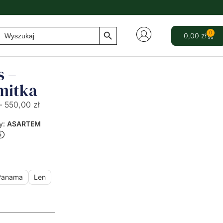
Search Button
Search
0
0,00
zł
for:
s –
mitka
–
550,00
zł
y:
ASARTEM
Panama
Len