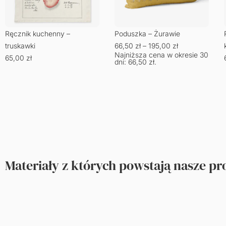
Ręcznik kuchenny –
Poduszka – Żurawie
truskawki
66,50
zł
–
195,00
zł
Najniższa cena w okresie 30
65,00
zł
dni:
66,50
zł
.
Materiały z których powstają nasze p