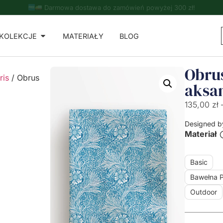
Do zamówień powyżej 500 zł - ręcznik kuchenny gratis!
KOLEKCJE
MATERIAŁY
BLOG
Obru
ris
/ Obrus
aksa
135,00
zł
Designed b
Materiał
Basic
Bawełna 
Outdoor