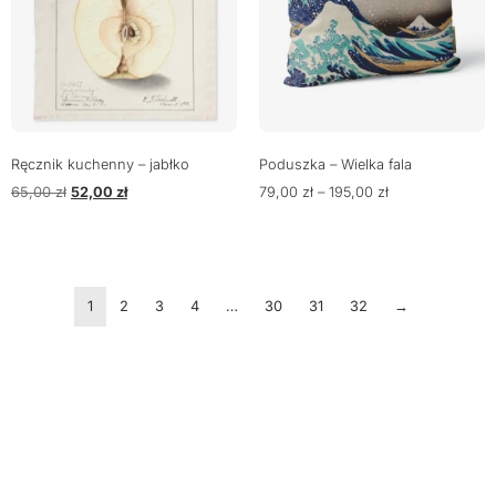
Ręcznik kuchenny – jabłko
Poduszka – Wielka fala
65,00
zł
52,00
zł
79,00
zł
–
195,00
zł
1
2
3
4
…
30
31
32
→