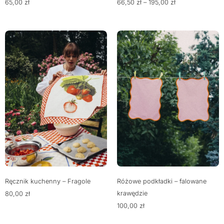
65,00
zł
66,50
zł
–
195,00
zł
Ręcznik kuchenny – Fragole
Różowe podkładki – falowane
krawędzie
80,00
zł
100,00
zł