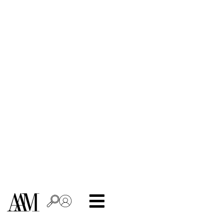
Motyw
Strona
główna
/ Motyw
Filtruj