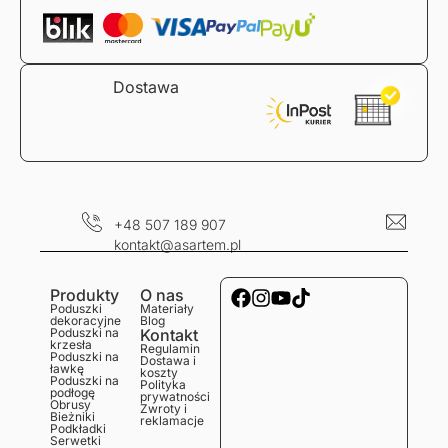
Dostawa
+48 507 189 907
kontakt@asartem.pl
Produkty
O nas
Poduszki
Materiały
dekoracyjne
Blog
Poduszki na
Kontakt
krzesła
Regulamin
Poduszki na
Dostawa i
ławkę
koszty
Poduszki na
Polityka
podłogę
prywatności
Obrusy
Zwroty i
Bieżniki
reklamacje
Podkładki
Serwetki