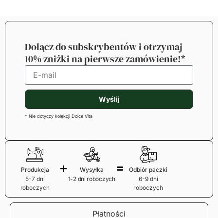
Dołącz do subskrybentów i otrzymaj
10% zniżki na pierwsze zamówienie!*
Wyślij
* Nie dotyczy kolekcji Dolce Vita
Produkcja
Wysyłka
Odbiór paczki
5-7 dni
1-2 dni roboczych
6-9 dni
roboczych
roboczych
Płatności