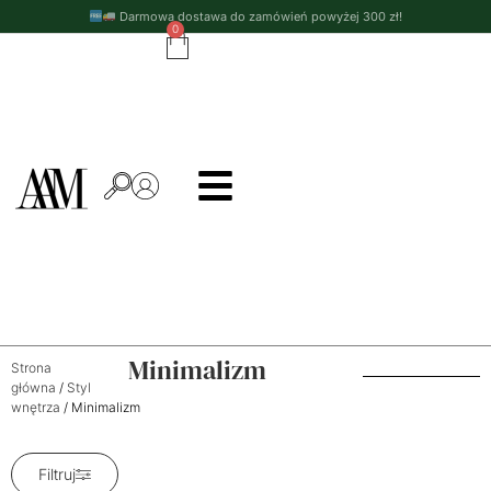
Darmowa dostawa do zamówień powyżej 300 zł!
0
Minimalizm
Strona
główna
/
Styl
wnętrza
/ Minimalizm
Filtruj