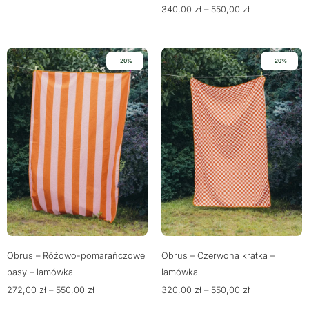
340,00
zł
–
550,00
zł
-20%
-20%
Obrus – Różowo-pomarańczowe
Obrus – Czerwona kratka –
pasy – lamówka
lamówka
272,00
zł
–
550,00
zł
320,00
zł
–
550,00
zł