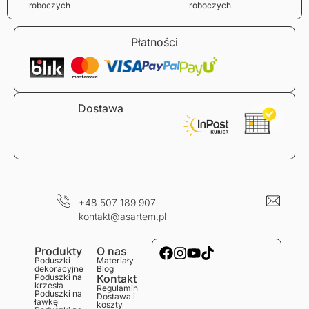
roboczych
roboczych
Płatności
Dostawa
+48 507 189 907
kontakt@asartem.pl
Produkty
O nas
Poduszki
Materiały
dekoracyjne
Blog
Poduszki na
Kontakt
krzesła
Regulamin
Poduszki na
Dostawa i
ławkę
koszty