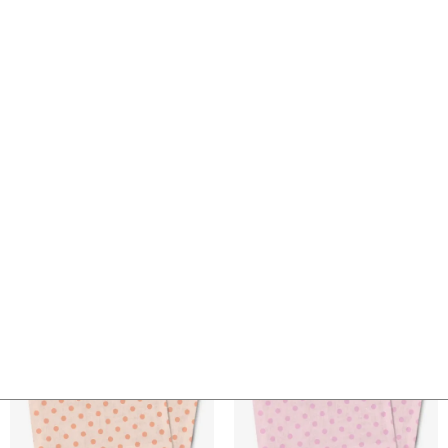
Obrus – zielone kropki
Serwetki – błękitne kropki
135,00
zł
–
550,00
zł
65,00
zł
–
80,00
zł