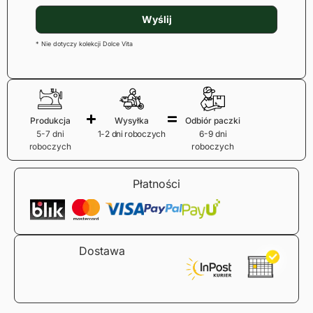
Wyślij
* Nie dotyczy kolekcji Dolce Vita
Produkcja
Wysyłka
Odbiór paczki
5-7 dni
1-2 dni roboczych
6-9 dni
roboczych
roboczych
Płatności
Dostawa