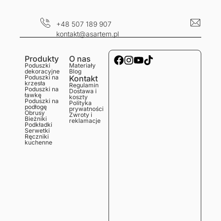
+48 507 189 907
kontakt@asartem.pl
Produkty
O nas
Poduszki
Materiały
dekoracyjne
Blog
Poduszki na
Kontakt
krzesła
Regulamin
Poduszki na
Dostawa i
ławkę
koszty
Poduszki na
Polityka
podłogę
prywatności
Obrusy
Zwroty i
Bieżniki
reklamacje
Podkładki
Serwetki
Ręczniki
kuchenne