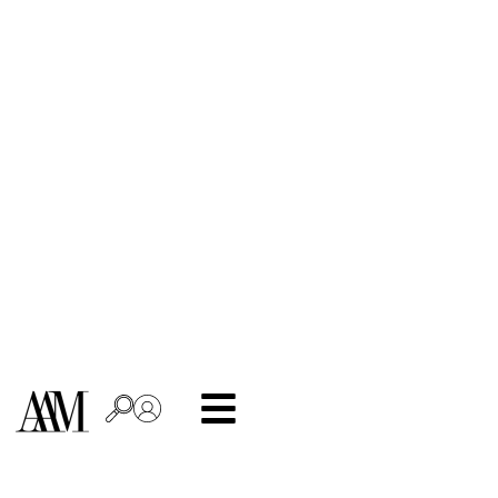
kropki
Strona
główna
/
Motyw
/ kropki
Filtruj