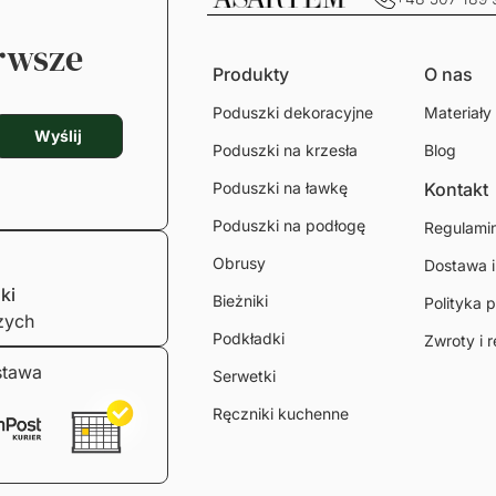
erwsze
Produkty
O nas
Poduszki dekoracyjne
Materiały
Wyślij
Poduszki na krzesła
Blog
Poduszki na ławkę
Kontakt
Poduszki na podłogę
Regulami
Obrusy
Dostawa i
ki
Bieżniki
Polityka 
zych
Podkładki
Zwroty i 
tawa
Serwetki
Ręczniki kuchenne