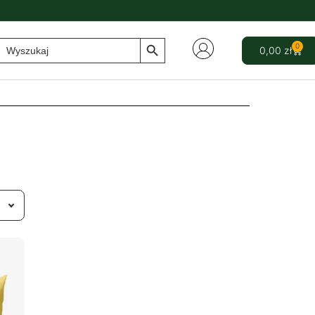
Search Button
Search
0
0,00
zł
for: