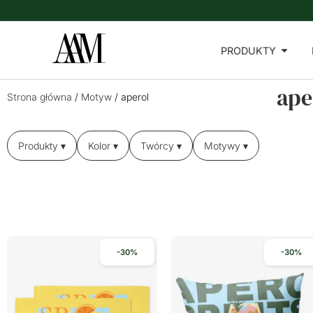
PRODUKTY
ape
Strona główna
/
Motyw
/ aperol
Produkty ▾
Kolor ▾
Twórcy ▾
Motywy ▾
-30%
-30%