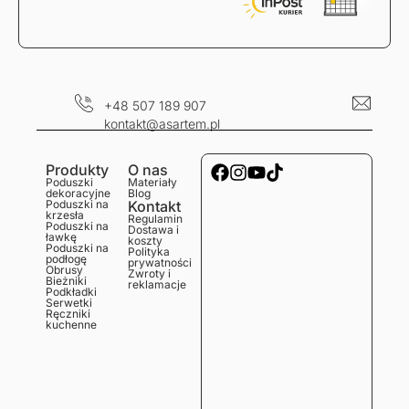
+48 507 189 907
kontakt@asartem.pl
Produkty
O nas
Poduszki
Materiały
dekoracyjne
Blog
Poduszki na
Kontakt
krzesła
Regulamin
Poduszki na
Dostawa i
ławkę
koszty
Poduszki na
Polityka
podłogę
prywatności
Obrusy
Zwroty i
Bieżniki
reklamacje
Podkładki
Serwetki
Ręczniki
kuchenne