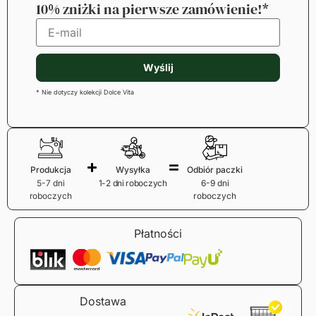
10% zniżki na pierwsze zamówienie!*
Wyślij
* Nie dotyczy kolekcji Dolce Vita
Produkcja
Wysyłka
Odbiór paczki
5-7 dni
1-2 dni roboczych
6-9 dni
roboczych
roboczych
Płatności
Dostawa