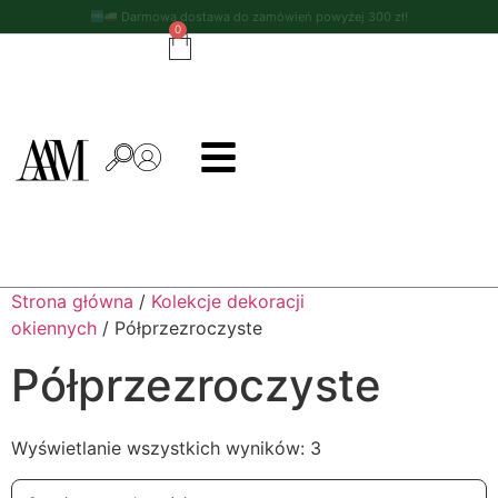
Darmowa dostawa do zamówień powyżej 300 zł!
0
Strona główna
/
Kolekcje dekoracji
okiennych
/ Półprzezroczyste
Półprzezroczyste
Wyświetlanie wszystkich wyników: 3